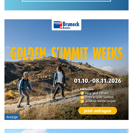
Im Tourenarchiv suchen
Land:
Region:
Gebirge:
Art der Tour: