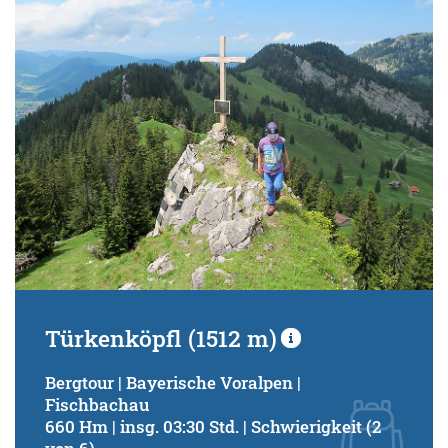
Schwierigkeitsgrad:
von
bis
Kondition (Tourdauer):
von
bis
Suchbegriff:
Türkenköpfl (1512 m)
Bergtour | Bayerische Voralpen |
Fischbachau
660 Hm | insg. 03:30 Std. | Schwierigkeit (2