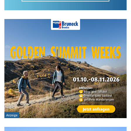
Im Tourenarchiv suchen
Land:
Region:
Gebirge:
Art der Tour: