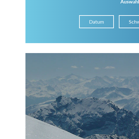
Auswahl
Datum
Schw
Im Tourenarchiv suchen
Land:
Region:
Gebirge: