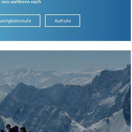
 neu sortieren nach
ierigkeitsstufe
Aufrufe
Art der Tour:
Schwierigkeitsgrad:
von
bis
Kondition (Tourdauer):