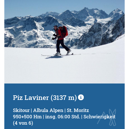
Schwierigkeitsgrad:
von
bis
Kondition (Tourdauer):
von
bis
Suchbegriff:
Piz Laviner (3137 m)
Skitour | Albula Alpen | St. Moritz
950+500 Hm | insg. 06:00 Std. | Schwierigkeit
(4 von 6)