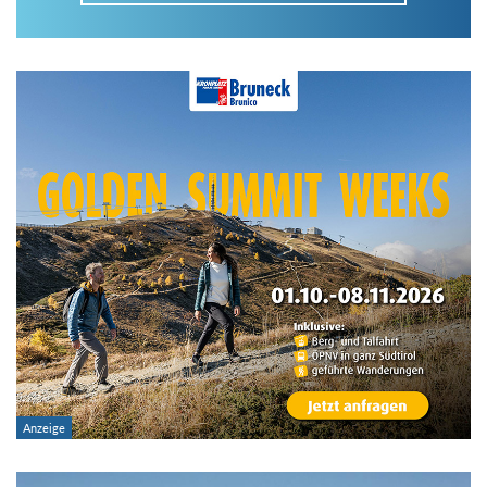
Im Tourenarchiv suchen
Land:
Region:
Gebirge:
Art der Tour: