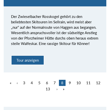
Der Zwieselbacher Rosskogel gehört zu den
beliebtesten Skitouren im Sellrain, wird meist aber
„nur“ auf der Normalroute von Haggen aus begangen.
Wesentlich anspruchsvoller ist der südseitige Anstieg
von der Pforzheimer Hütte durchs oben heraus extrem
steile Walfeskar. Eine rassige Skitour für Könner!
Tour anzeigen
«
‹
3
4
5
6
7
8
9
10
11
12
13
›
»