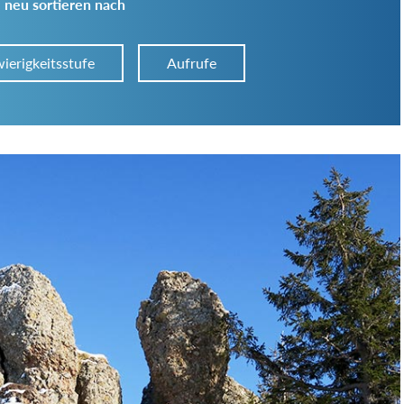
 neu sortieren nach
ierigkeitsstufe
Aufrufe
Art der Tour:
Schwierigkeitsgrad:
von
bis
Kondition (Tourdauer):