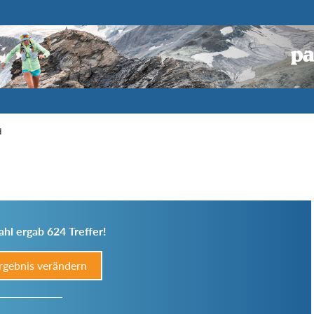
d
hl ergab 624 Treffer!
rgebnis verändern