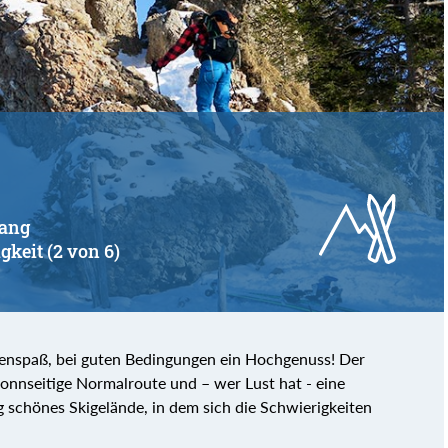
von
bis
wang
gkeit (2 von 6)
idenspaß, bei guten Bedingungen ein Hochgenuss! Der
sonnseitige Normalroute und – wer Lust hat - eine
ig schönes Skigelände, in dem sich die Schwierigkeiten