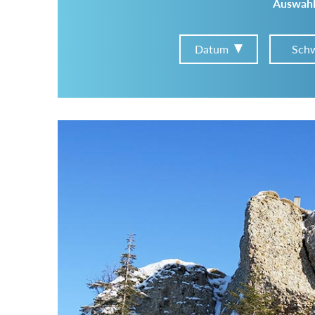
Auswahl
Datum
Schw
Im Tourenarchiv suchen
Land:
Region:
Gebirge: