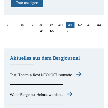
Tour anzeigen
«
‹
36
37
38
39
40
41
42
43
44
45
46
›
»
Aktuelles aus dem Bergjournal
Test: Therm-a-Rest NEOLOFT Isomatte
Wenn Berge zur Heimat werden…