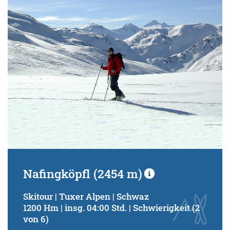
Schwierigkeitsgrad:
von
bis
Kondition (Tourdauer):
von
bis
Suchbegriff:
Nafingköpfl (2454 m)
Skitour | Tuxer Alpen | Schwaz
1200 Hm | insg. 04:00 Std. | Schwierigkeit (2
von 6)