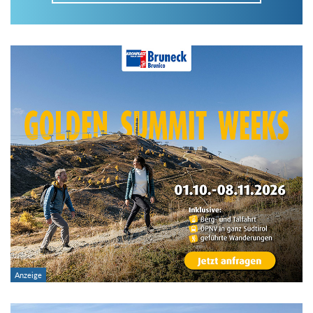
Im Tourenarchiv suchen
Land:
Region:
Gebirge:
Art der Tour: