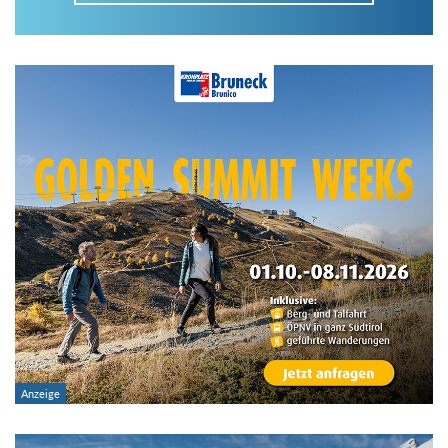
Im Tourenarchiv suchen
Land:
Region:
Gebirge:
Art der Tour: