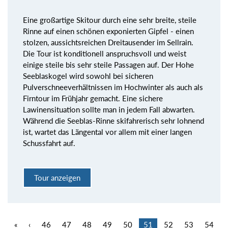
Eine großartige Skitour durch eine sehr breite, steile
Rinne auf einen schönen exponierten Gipfel - einen
stolzen, aussichtsreichen Dreitausender im Sellrain.
Die Tour ist konditionell anspruchsvoll und weist
einige steile bis sehr steile Passagen auf. Der Hohe
Seeblaskogel wird sowohl bei sicheren
Pulverschneeverhältnissen im Hochwinter als auch als
Firntour im Frühjahr gemacht. Eine sichere
Lawinensituation sollte man in jedem Fall abwarten.
Während die Seeblas-Rinne skifahrerisch sehr lohnend
ist, wartet das Längental vor allem mit einer langen
Schussfahrt auf.
Tour anzeigen
«
‹
46
47
48
49
50
51
52
53
54