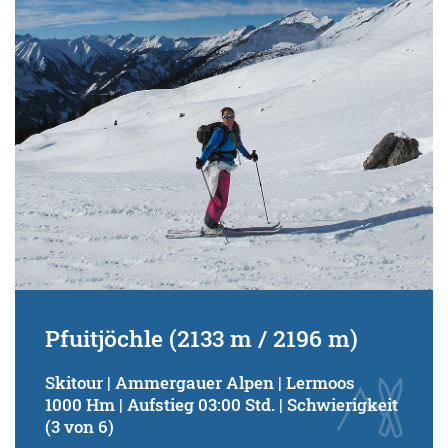
Schwierigkeitsgrad:
von
bis
Kondition (Tourdauer):
von
bis
Suchbegriff:
Pfuitjöchle (2133 m / 2196 m)
Skitour | Ammergauer Alpen | Lermoos
1000 Hm | Aufstieg 03:00 Std. | Schwierigkeit
(3 von 6)