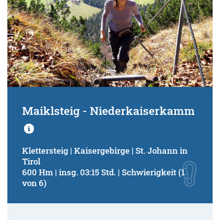
Maiklsteig - Niederkaiserkamm
Klettersteig | Kaisergebirge | St. Johann in
Tirol
600 Hm | insg. 03:15 Std. | Schwierigkeit (1
von 6)