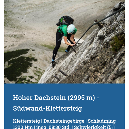
Schwierigkeitsgrad:
von
bis
Kondition (Tourdauer):
von
bis
Suchbegriff:
Hoher Dachstein (2995 m) -
Südwand-Klettersteig
Klettersteig | Dachsteingebirge | Schladming
1300 Hm | insg. 08:30 Std. | Schwierigkeit (5