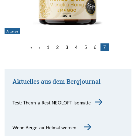
«
‹
1
2
3
4
5
6
7
Aktuelles aus dem Bergjournal
Test: Therm-a-Rest NEOLOFT Isomatte
Wenn Berge zur Heimat werden…