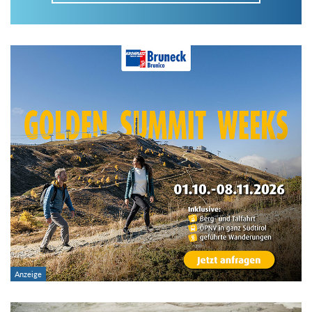
Im Tourenarchiv suchen
Land:
Region:
Gebirge:
Art der Tour: