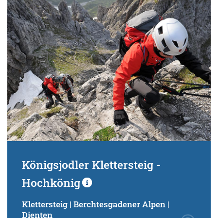
Schwierigkeitsgrad:
von
bis
Kondition (Tourdauer):
von
bis
Suchbegriff:
Königsjodler Klettersteig -
Hochkönig
Klettersteig | Berchtesgadener Alpen |
Dienten