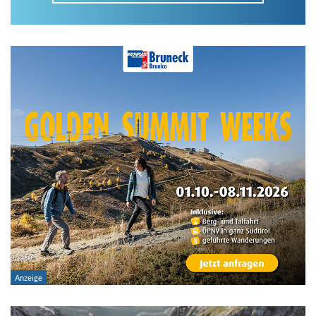
Im Tourenarchiv suchen
Land:
Region:
Gebirge:
Art der Tour: