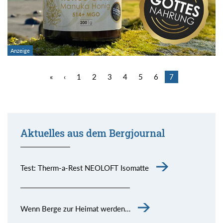
«
‹
1
2
3
4
5
6
7
Aktuelles aus dem Bergjournal
Test: Therm-a-Rest NEOLOFT Isomatte
Wenn Berge zur Heimat werden…