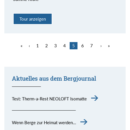
Tour anzeigen
«
‹
1
2
3
4
5
6
7
›
»
Aktuelles aus dem Bergjournal
Test: Therm-a-Rest NEOLOFT Isomatte
Wenn Berge zur Heimat werden…