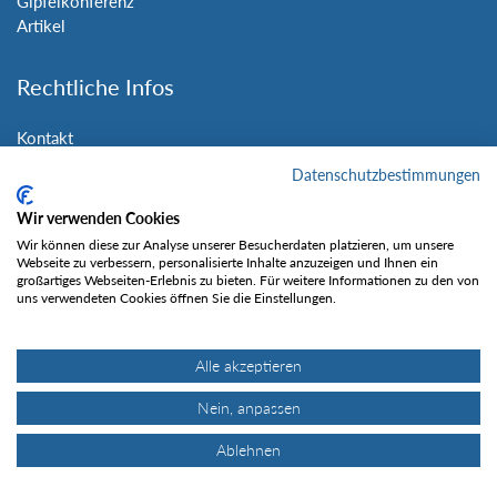
Gipfelkonferenz
Artikel
Rechtliche Infos
Kontakt
Impressum
Datenschutzbestimmungen
Datenschutz
Nutzungsbedingungen
Wir verwenden Cookies
Sitemap
Wir können diese zur Analyse unserer Besucherdaten platzieren, um unsere
Webseite zu verbessern, personalisierte Inhalte anzuzeigen und Ihnen ein
großartiges Webseiten-Erlebnis zu bieten. Für weitere Informationen zu den von
Social Media
uns verwendeten Cookies öffnen Sie die Einstellungen.
Alle akzeptieren
Nein, anpassen
Gefällt mir
Ablehnen