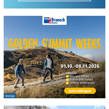
Im Tourenarchiv suchen
Land:
Region:
Gebirge:
Art der Tour: