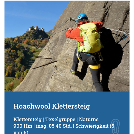
Hoachwool Klettersteig
Klettersteig | Texelgruppe | Naturns
900 Hm | insg. 05:40 Std. | Schwierigkeit (5
von 6)