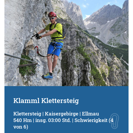
Schwierigkeitsgrad:
von
bis
Kondition (Tourdauer):
von
bis
Suchbegriff:
Klamml Klettersteig
Klettersteig | Kaisergebirge | Ellmau
540 Hm | insg. 03:00 Std. | Schwierigkeit (4
von 6)