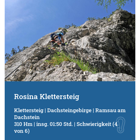
Rosina Klettersteig
Klettersteig | Dachsteingebirge | Ramsau am
Dachstein
310 Hm | insg. 01:50 Std. | Schwierigkeit (4
von 6)