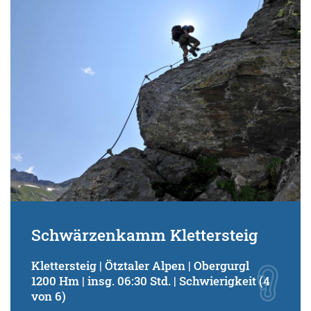
Schwierigkeitsgrad:
von
bis
Kondition (Tourdauer):
von
bis
Suchbegriff:
Schwärzenkamm Klettersteig
Klettersteig | Ötztaler Alpen | Obergurgl
1200 Hm | insg. 06:30 Std. | Schwierigkeit (4
von 6)