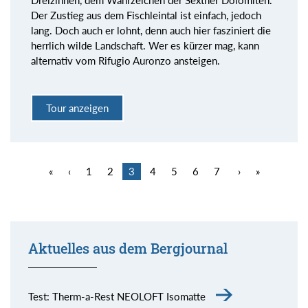
Dreizinnen, dem Wahrzeichen der Sextner Dolomiten.
Der Zustieg aus dem Fischleintal ist einfach, jedoch
lang. Doch auch er lohnt, denn auch hier fasziniert die
herrlich wilde Landschaft. Wer es kürzer mag, kann
alternativ vom Rifugio Auronzo ansteigen.
Tour anzeigen
«
‹
1
2
3
4
5
6
7
›
»
Aktuelles aus dem Bergjournal
Test: Therm-a-Rest NEOLOFT Isomatte