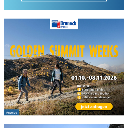
Im Tourenarchiv suchen
Land:
Region:
Gebirge:
Art der Tour: