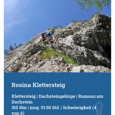
Rosina Klettersteig
Klettersteig | Dachsteingebirge | Ramsau am
Dachstein
310 Hm | insg. 01:50 Std. | Schwierigkeit (4
von 6)