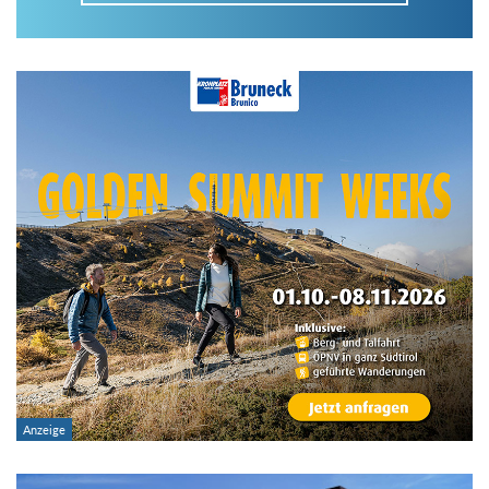
Im Tourenarchiv suchen
Land:
Region:
Gebirge:
Art der Tour: