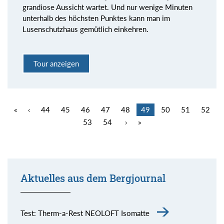
grandiose Aussicht wartet. Und nur wenige Minuten
unterhalb des höchsten Punktes kann man im
Lusenschutzhaus gemütlich einkehren.
Tour anzeigen
«
‹
44
45
46
47
48
49
50
51
52
53
54
›
»
Aktuelles aus dem Bergjournal
Test: Therm-a-Rest NEOLOFT Isomatte