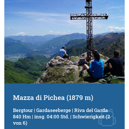
Schwierigkeitsgrad:
von
bis
Kondition (Tourdauer):
von
bis
Suchbegriff:
Mazza di Pichea (1879 m)
Bergtour | Gardaseeberge | Riva del Garda
840 Hm | insg. 04:00 Std. | Schwierigkeit (2
von 6)