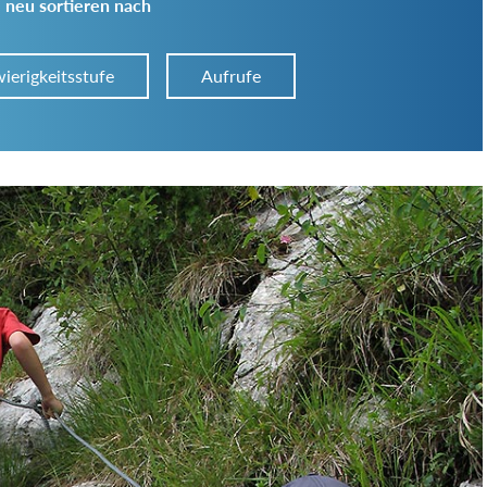
 neu sortieren nach
ierigkeitsstufe
Aufrufe
Art der Tour:
Schwierigkeitsgrad:
von
bis
Kondition (Tourdauer):