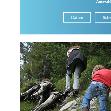
Auswahl
Datum
Schw
Im Tourenarchiv suchen
Land:
Region:
Gebirge: