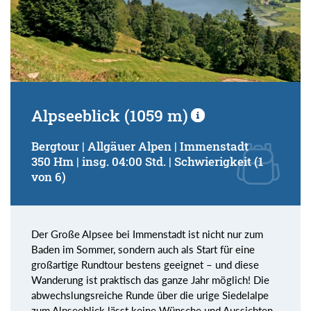
Alpseeblick (1059 m)
Bergtour | Allgäuer Alpen | Immenstadt
350 Hm | insg. 04:00 Std. | Schwierigkeit (1
von 6)
Der Große Alpsee bei Immenstadt ist nicht nur zum
Baden im Sommer, sondern auch als Start für eine
großartige Rundtour bestens geeignet – und diese
Wanderung ist praktisch das ganze Jahr möglich! Die
abwechslungsreiche Runde über die urige Siedelalpe
zum Alpseeblick lässt keine Wünsche und Aussichten