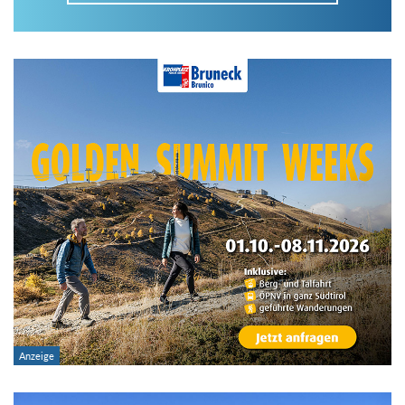
Im Tourenarchiv suchen
Land:
Region:
Gebirge:
Art der Tour: