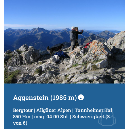
Schwierigkeitsgrad:
von
bis
Kondition (Tourdauer):
von
bis
Suchbegriff:
Aggenstein (1985 m)
Bergtour | Allgäuer Alpen | Tannheimer Tal
850 Hm | insg. 04:00 Std. | Schwierigkeit (3
von 6)