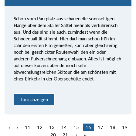
Schon vom Parkplatz aus schauen die sonnseitigen
Hänge über dem Staller Sattel mehr als verführerisch
aus. Und das sind sie auch, zumindest wenn die
Schneequalität stimmt. Hier darf man schon früh im
Jahr den ersten Firn genießen, kann aber gleichzeitig
noch bei geschickter Routenwahl den ein oder
anderen Pulverschneehang einbauen. Alles ist möglich
auf dieser kurzen, aber dennoch sehr
abwechslungsreichen Skitour, die am schönsten mit
einer Einkehr in der Oberseehütte endet.
Tour anzeigen
«
‹
11
12
13
14
15
16
17
18
19
20
21
›
»