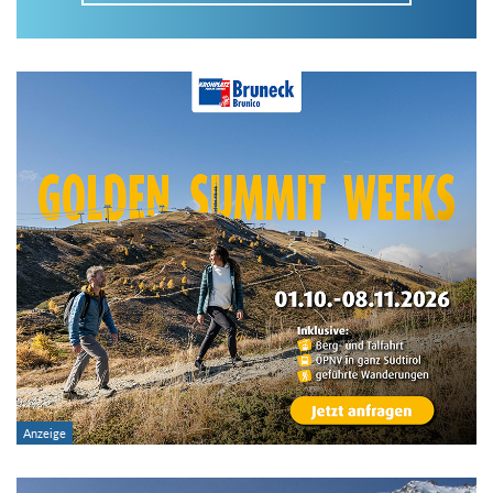
Im Tourenarchiv suchen
Land:
Region:
Gebirge:
Art der Tour: