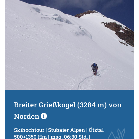
Breiter Grießkogel (3284 m) von
Norden
Skihochtour | Stubaier Alpen | Ötztal
500+1350 Hm | insg. 06:30 Std. |