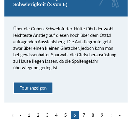
Schwierigkeit (2 von 6)
Über die Guben-Schweinfurter-Hütte führt der wohl
leichteste Anstieg auf diesen hoch über dem Ötztal
aufragenden Aussichtsberg. Die Aufstiegroute geht
zwar über einen kleinen Gletscher, jedoch kann man
bei gewissenhafter Spurwahl die Gletscherausrüstung
zu Hause liegen lassen, da die Spaltengefahr
überwiegend gering ist.
Tour anzeigen
«
‹
1
2
3
4
5
6
7
8
9
›
»