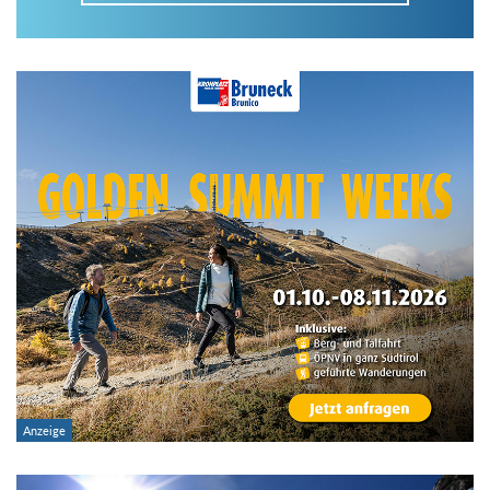
Im Tourenarchiv suchen
Land:
Region:
Gebirge:
Art der Tour: