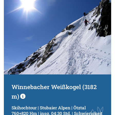
Schwierigkeitsgrad:
von
bis
Kondition (Tourdauer):
von
bis
Suchbegriff:
Winnebacher Weißkogel (3182
m)
Skihochtour | Stubaier Alpen | Ötztal
760+820 Hm | insg. 04:30 Std. | Schwierigkeit