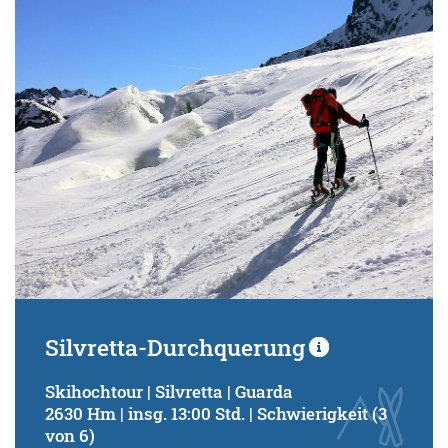
Schwierigkeitsgrad:
von
bis
Kondition (Tourdauer):
von
bis
Suchbegriff:
Silvretta-Durchquerung
Skihochtour | Silvretta | Guarda
2630 Hm | insg. 13:00 Std. | Schwierigkeit (3
von 6)