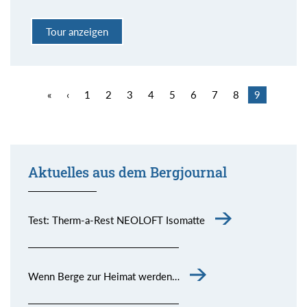
Tour anzeigen
«
‹
1
2
3
4
5
6
7
8
9
Aktuelles aus dem Bergjournal
Test: Therm-a-Rest NEOLOFT Isomatte
Wenn Berge zur Heimat werden…