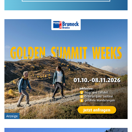
Im Tourenarchiv suchen
Land:
Region:
Gebirge:
Art der Tour: