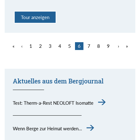
Tour anzeigen
«
‹
1
2
3
4
5
6
7
8
9
›
»
Aktuelles aus dem Bergjournal
Test: Therm-a-Rest NEOLOFT Isomatte
Wenn Berge zur Heimat werden…