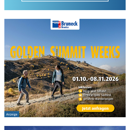
Im Tourenarchiv suchen
Land:
Region:
Gebirge:
Art der Tour: