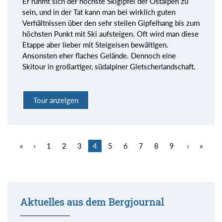
Er rühmt sich der höchste Skigipfel der Ostalpen zu
sein, und in der Tat kann man bei wirklich guten
Verhältnissen über den sehr steilen Gipfelhang bis zum
höchsten Punkt mit Ski aufsteigen. Oft wird man diese
Etappe aber lieber mit Steigeisen bewältigen.
Ansonsten eher flaches Gelände. Dennoch eine
Skitour in großartiger, südalpiner Gletscherlandschaft.
Tour anzeigen
«
‹
1
2
3
4
5
6
7
8
9
›
»
Aktuelles aus dem Bergjournal