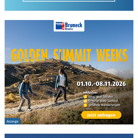
Im Tourenarchiv suchen
Land:
Region:
Gebirge:
Art der Tour: