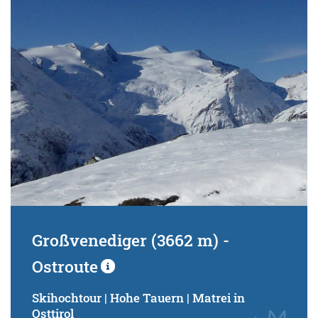
Schwierigkeitsgrad:
von
bis
Kondition (Tourdauer):
von
bis
Suchbegriff:
Großvenediger (3662 m) -
Ostroute
Skihochtour | Hohe Tauern | Matrei in
Osttirol