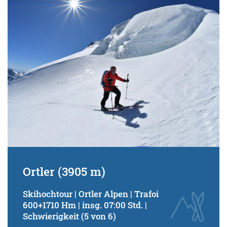
Schwierigkeitsgrad:
von
bis
Kondition (Tourdauer):
von
bis
Suchbegriff:
Ortler (3905 m)
Skihochtour | Ortler Alpen | Trafoi
600+1710 Hm | insg. 07:00 Std. |
Schwierigkeit (5 von 6)