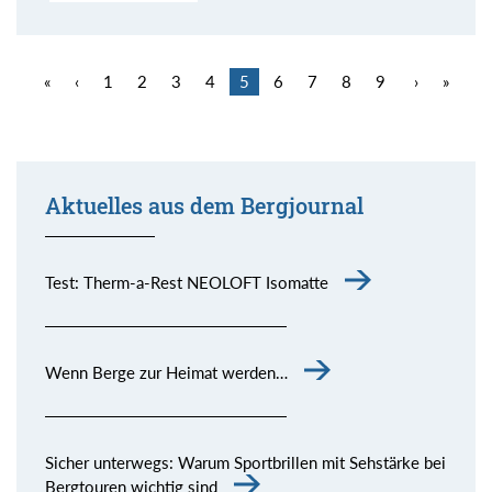
«
‹
1
2
3
4
5
6
7
8
9
›
»
Aktuelles aus dem Bergjournal
Test: Therm-a-Rest NEOLOFT Isomatte
Wenn Berge zur Heimat werden…
Sicher unterwegs: Warum Sportbrillen mit Sehstärke bei
Bergtouren wichtig sind