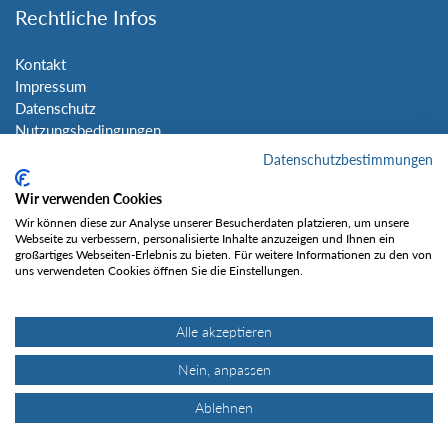
Rechtliche Infos
Kontakt
Impressum
Datenschutz
Nutzungsbedingungen
Sitemap
Datenschutzbestimmungen
Wir verwenden Cookies
Social Media
Wir können diese zur Analyse unserer Besucherdaten platzieren, um unsere
Webseite zu verbessern, personalisierte Inhalte anzuzeigen und Ihnen ein
großartiges Webseiten-Erlebnis zu bieten. Für weitere Informationen zu den von
uns verwendeten Cookies öffnen Sie die Einstellungen.
Alle akzeptieren
Gefällt mir
Nein, anpassen
Ablehnen
© Tourentipp.com 2025