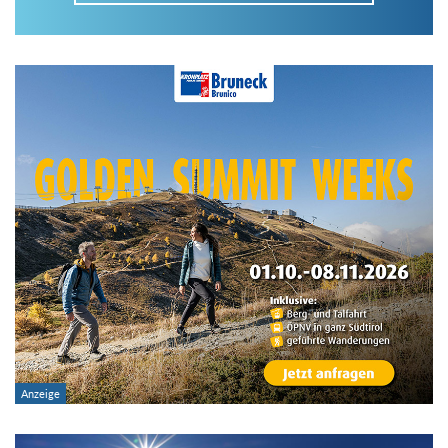
Im Tourenarchiv suchen
Land:
Region:
Gebirge:
Art der Tour: