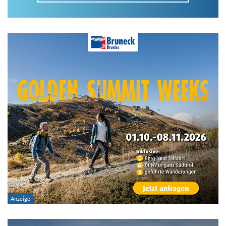
Im Tourenarchiv suchen
Land:
Region:
Gebirge:
Art der Tour: