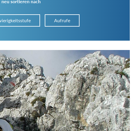
 neu sortieren nach
ierigkeitsstufe
Aufrufe
Art der Tour:
Schwierigkeitsgrad:
von
bis
Kondition (Tourdauer):