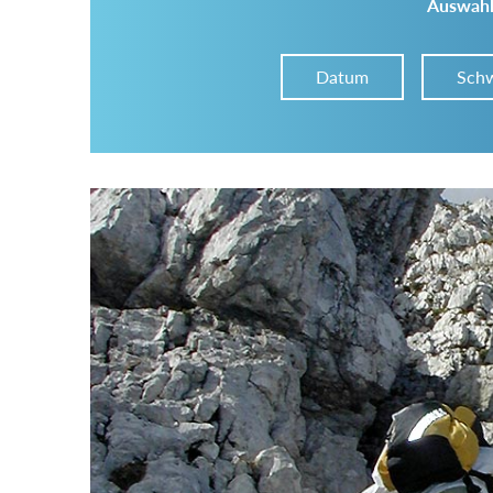
Auswahl
Datum
Schw
Im Tourenarchiv suchen
Land:
Region:
Gebirge: