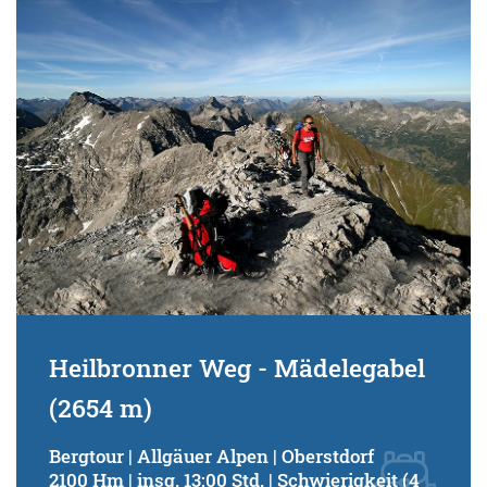
Schwierigkeitsgrad:
von
bis
Kondition (Tourdauer):
von
bis
Suchbegriff:
Heilbronner Weg - Mädelegabel
(2654 m)
Bergtour | Allgäuer Alpen | Oberstdorf
2100 Hm | insg. 13:00 Std. | Schwierigkeit (4