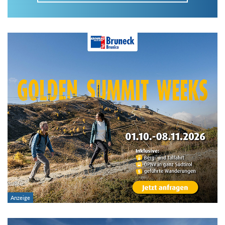
Im Tourenarchiv suchen
Land:
Region:
Gebirge:
Art der Tour: