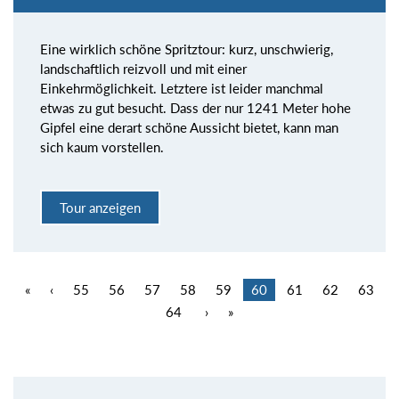
Eine wirklich schöne Spritztour: kurz, unschwierig,
landschaftlich reizvoll und mit einer
Einkehrmöglichkeit. Letztere ist leider manchmal
etwas zu gut besucht. Dass der nur 1241 Meter hohe
Gipfel eine derart schöne Aussicht bietet, kann man
sich kaum vorstellen.
Tour anzeigen
«
‹
55
56
57
58
59
60
61
62
63
64
›
»