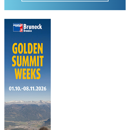
Im Tourenarchiv suchen
Land:
Region:
Gebirge:
Art der Tour: