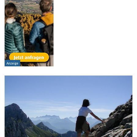
Schwierigkeitsgrad:
von
bis
Kondition (Tourdauer):
von
bis
Suchbegriff: