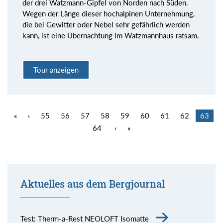
der drei Watzmann-Gipfel von Norden nach Süden.
Wegen der Länge dieser hochalpinen Unternehmung,
die bei Gewitter oder Nebel sehr gefährlich werden
kann, ist eine Übernachtung im Watzmannhaus ratsam.
Tour anzeigen
«
‹
55
56
57
58
59
60
61
62
63
64
›
»
Aktuelles aus dem Bergjournal
Test: Therm-a-Rest NEOLOFT Isomatte