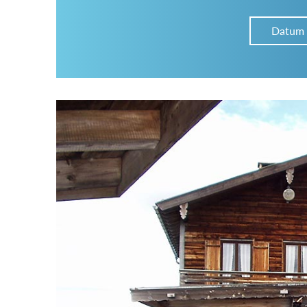
Datum
Im Hüttenarchiv suchen
Land:
Region:
Gebirge: