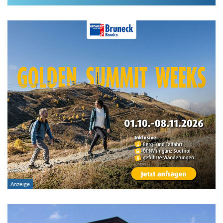
Im Hüttenarchiv suchen
Land:
Region:
Gebirge:
Hütten-Typ:
Übernachtung: