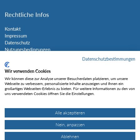
Rechtliche Infos
Kontakt
Impressum
Datenschutz
Nutzungsbedingungen
Sitemap
Datenschutzbestimmungen
Wir verwenden Cookies
Social Media
Wir können diese zur Analyse unserer Besucherdaten platzieren, um unsere
Webseite zu verbessern, personalisierte Inhalte anzuzeigen und Ihnen ein
großartiges Webseiten-Erlebnis zu bieten. Für weitere Informationen zu den von
uns verwendeten Cookies öffnen Sie die Einstellungen.
Alle akzeptieren
Gefällt mir
Nein, anpassen
Ablehnen
© Tourentipp.com 2025