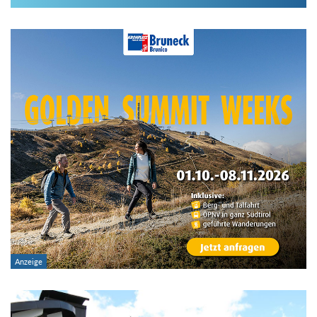
Im Hüttenarchiv suchen
Land:
Region:
Gebirge:
Hütten-Typ:
Übernachtung: