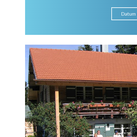
Datum
Im Hüttenarchiv suchen
Land:
Region:
Gebirge: