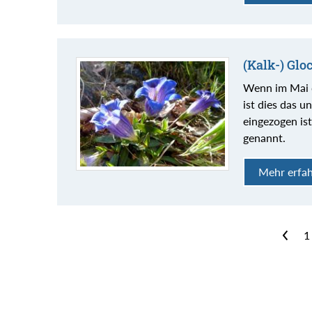
(Kalk-) Glo
Wenn im Mai 
ist dies das u
eingezogen is
genannt.
Mehr erfa
<
1