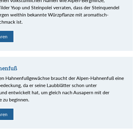
enen volkstümlichen Namen wie Alpen-Bergminze,
ilder Ysop und Steinpolei verraten, dass der Steinquendel
ergen weithin bekannte Würzpflanze mit aromatisch-
hmack ist.
hren
nenfuß
ten Hahnenfußgewächse braucht der Alpen-Hahnenfuß eine
edeckung, da er seine Laubblätter schon unter
nd entwickelt hat, um gleich nach Ausapern mit der
 zu beginnen.
hren