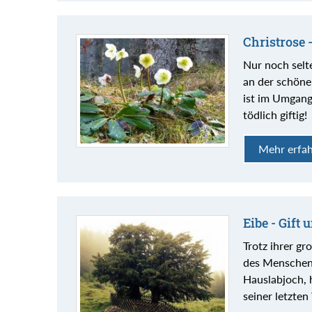
Christrose 
Nur noch selte
an der schöne
ist im Umgang
tödlich giftig!
Mehr erfa
Eibe - Gift
Trotz ihrer gr
des Menschen 
Hauslabjoch, h
seiner letzte