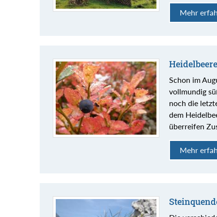
Mehr erfa
Heidelbeere
Schon im Augu
vollmundig sü
noch die letz
dem Heidelbee
überreifen Zu
Mehr erfa
Steinquend