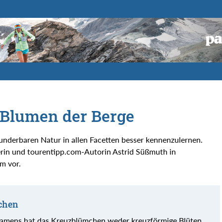
& Blumen der Berge
underbaren Natur in allen Facetten besser kennenzulernen.
ikerin und tourentipp.com-Autorin Astrid Süßmuth in
m vor.
chen
Namens hat das Kreuzblümchen weder kreuzförmige Blüten