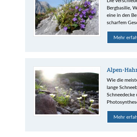
Die verschied
Bergbasilie, W
eine in den B
scharfem Gesc
Mehr erfa
Alpen-Hah
Wie die meis
lange Schneeb
Schneedecke u
Photosynthese
Mehr erfa