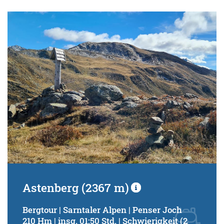
Schwierigkeitsgrad:
von
bis
Kondition (Tourdauer):
von
bis
Suchbegriff:
Astenberg (2367 m)
Bergtour | Sarntaler Alpen | Penser Joch
210 Hm | insg. 01:50 Std. | Schwierigkeit (2