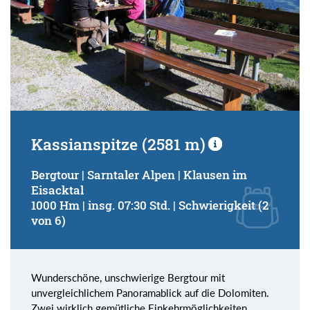
Kassianspitze (2581 m)
Bergtour | Sarntaler Alpen | Klausen im
Eisacktal
1000 Hm | insg. 07:30 Std. | Schwierigkeit (2
von 6)
Wunderschöne, unschwierige Bergtour mit
unvergleichlichem Panoramablick auf die Dolomiten.
Zwei wirklich gemütliche Einkehrmöglichkeiten