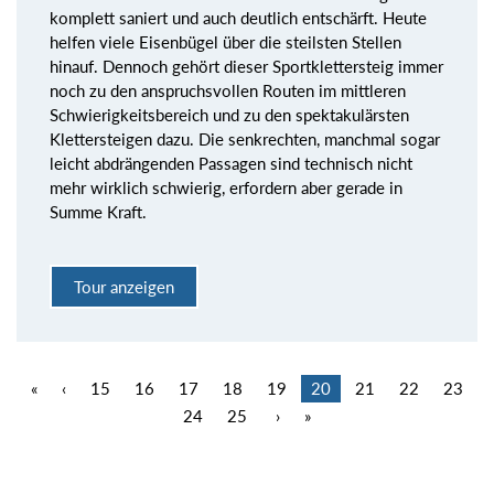
komplett saniert und auch deutlich entschärft. Heute
helfen viele Eisenbügel über die steilsten Stellen
hinauf. Dennoch gehört dieser Sportklettersteig immer
noch zu den anspruchsvollen Routen im mittleren
Schwierigkeitsbereich und zu den spektakulärsten
Klettersteigen dazu. Die senkrechten, manchmal sogar
leicht abdrängenden Passagen sind technisch nicht
mehr wirklich schwierig, erfordern aber gerade in
Summe Kraft.
Tour anzeigen
«
‹
15
16
17
18
19
20
21
22
23
24
25
›
»