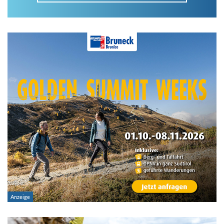
Im Tourenarchiv suchen
Land:
Region:
Gebirge:
Art der Tour: