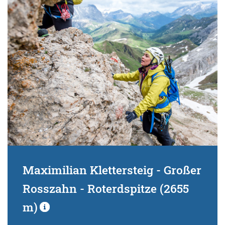
Schwierigkeitsgrad:
von
bis
Kondition (Tourdauer):
von
bis
Suchbegriff:
Maximilian Klettersteig - Großer
Rosszahn - Roterdspitze (2655
m)