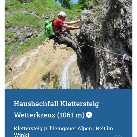
Schwierigkeitsgrad:
von
bis
Kondition (Tourdauer):
von
bis
Suchbegriff:
Hausbachfall Klettersteig -
Wetterkreuz (1061 m)
Klettersteig | Chiemgauer Alpen | Reit im
Winkl