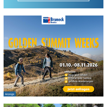
Im Tourenarchiv suchen
Land:
Region:
Gebirge:
Art der Tour: