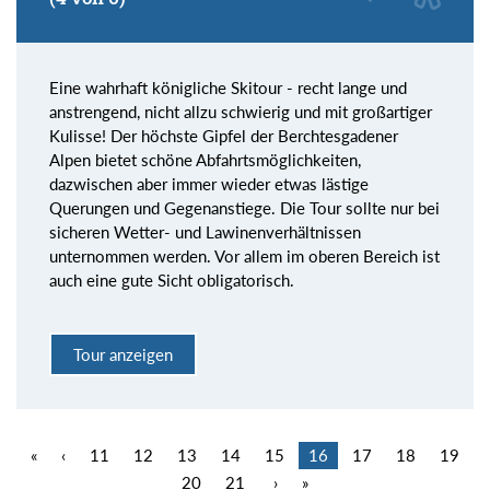
Eine wahrhaft königliche Skitour - recht lange und
anstrengend, nicht allzu schwierig und mit großartiger
Kulisse! Der höchste Gipfel der Berchtesgadener
Alpen bietet schöne Abfahrtsmöglichkeiten,
dazwischen aber immer wieder etwas lästige
Querungen und Gegenanstiege. Die Tour sollte nur bei
sicheren Wetter- und Lawinenverhältnissen
unternommen werden. Vor allem im oberen Bereich ist
auch eine gute Sicht obligatorisch.
Tour anzeigen
«
‹
11
12
13
14
15
16
17
18
19
20
21
›
»