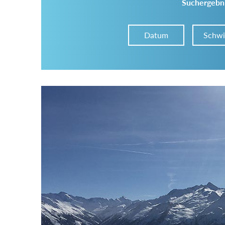
Suchergebni
Datum
Schwi
Im Tourenarchiv suchen
Land:
Region:
Gebirge: