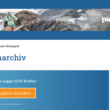
 nach Absteigend
narchiv
e ergab 1374 Treffer!
rgebnis verändern