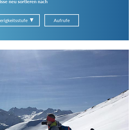
sse neu sortieren nach
erigkeitsstufe
Aufrufe
Art der Tour:
Schwierigkeitsgrad:
von
bis
Kondition (Tourdauer):