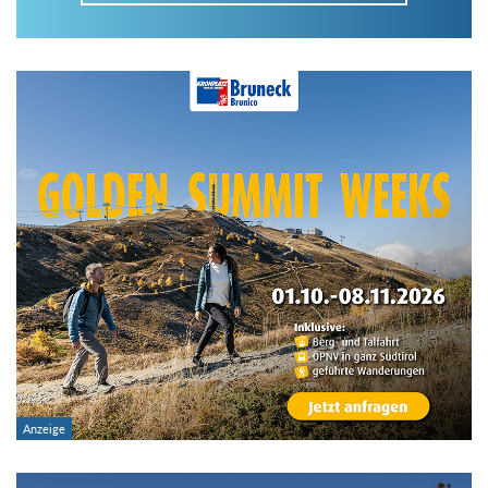
Im Tourenarchiv suchen
Land:
Region:
Gebirge:
Art der Tour: