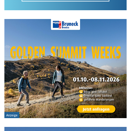
Im Tourenarchiv suchen
Land:
Region:
Gebirge:
Art der Tour: