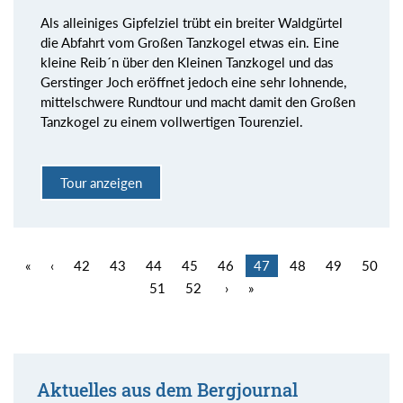
Als alleiniges Gipfelziel trübt ein breiter Waldgürtel
die Abfahrt vom Großen Tanzkogel etwas ein. Eine
kleine Reib´n über den Kleinen Tanzkogel und das
Gerstinger Joch eröffnet jedoch eine sehr lohnende,
mittelschwere Rundtour und macht damit den Großen
Tanzkogel zu einem vollwertigen Tourenziel.
Tour anzeigen
«
‹
42
43
44
45
46
47
48
49
50
51
52
›
»
Aktuelles aus dem Bergjournal