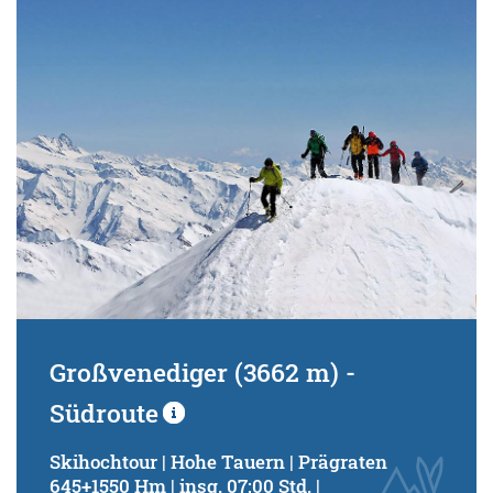
Schwierigkeitsgrad:
von
bis
Kondition (Tourdauer):
von
bis
Suchbegriff:
Großvenediger (3662 m) -
Südroute
Skihochtour | Hohe Tauern | Prägraten
645+1550 Hm | insg. 07:00 Std. |