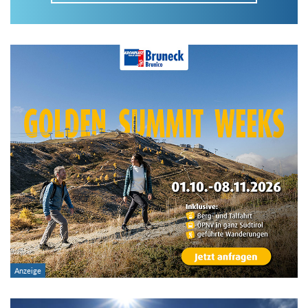
Im Tourenarchiv suchen
Land:
Region:
Gebirge:
Art der Tour: