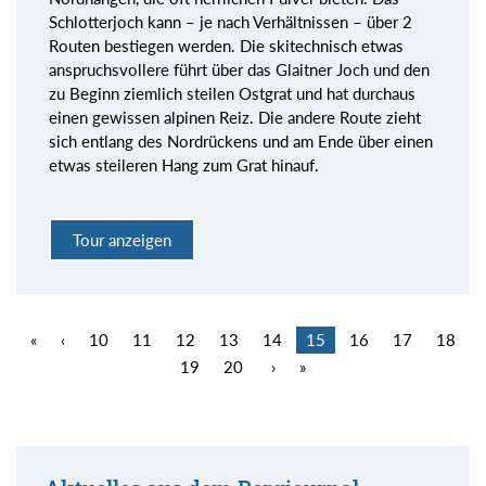
Schlotterjoch kann – je nach Verhältnissen – über 2
Routen bestiegen werden. Die skitechnisch etwas
anspruchsvollere führt über das Glaitner Joch und den
zu Beginn ziemlich steilen Ostgrat und hat durchaus
einen gewissen alpinen Reiz. Die andere Route zieht
sich entlang des Nordrückens und am Ende über einen
etwas steileren Hang zum Grat hinauf.
Tour anzeigen
«
‹
10
11
12
13
14
15
16
17
18
19
20
›
»