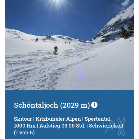
Schwierigkeitsgrad:
von
bis
Kondition (Tourdauer):
von
bis
Suchbegriff:
Schöntaljoch (2029 m)
Skitour | Kitzbüheler Alpen | Spertental
1000 Hm | Aufstieg 03:00 Std. | Schwierigkeit
(1 von 6)