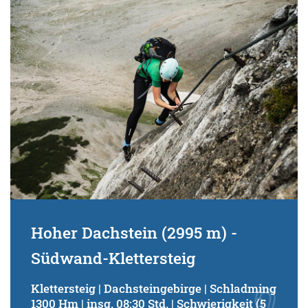
Schwierigkeitsgrad:
von
bis
Kondition (Tourdauer):
von
bis
Suchbegriff:
Hoher Dachstein (2995 m) -
Südwand-Klettersteig
Klettersteig | Dachsteingebirge | Schladming
1300 Hm | insg. 08:30 Std. | Schwierigkeit (5