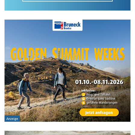
Im Tourenarchiv suchen
Land:
Region:
Gebirge:
Art der Tour: