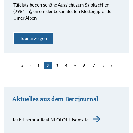
Tüfelstalboden schöne Aussicht zum Salbitschijen
(2981 m), einem der bekanntesten Klettergipfel der
Urner Alpen.
Tour anzeigen
«
‹
1
2
3
4
5
6
7
›
»
Aktuelles aus dem Bergjournal
Test: Therm-a-Rest NEOLOFT Isomatte