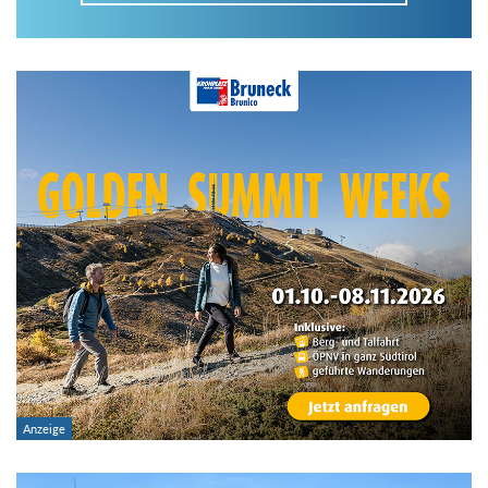
Im Tourenarchiv suchen
Land:
Region:
Gebirge:
Art der Tour: