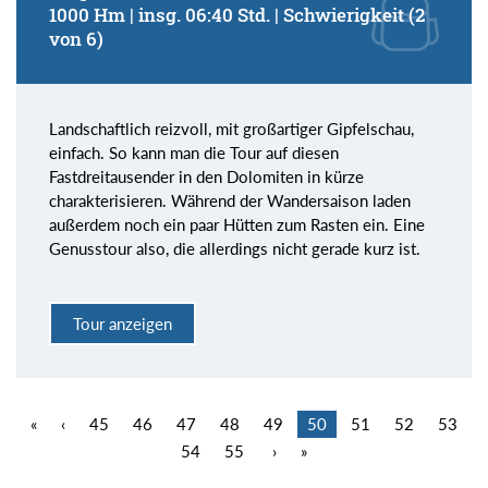
1000 Hm | insg. 06:40 Std. | Schwierigkeit (2
von 6)
Landschaftlich reizvoll, mit großartiger Gipfelschau,
einfach. So kann man die Tour auf diesen
Fastdreitausender in den Dolomiten in kürze
charakterisieren. Während der Wandersaison laden
außerdem noch ein paar Hütten zum Rasten ein. Eine
Genusstour also, die allerdings nicht gerade kurz ist.
Tour anzeigen
«
‹
45
46
47
48
49
50
51
52
53
54
55
›
»