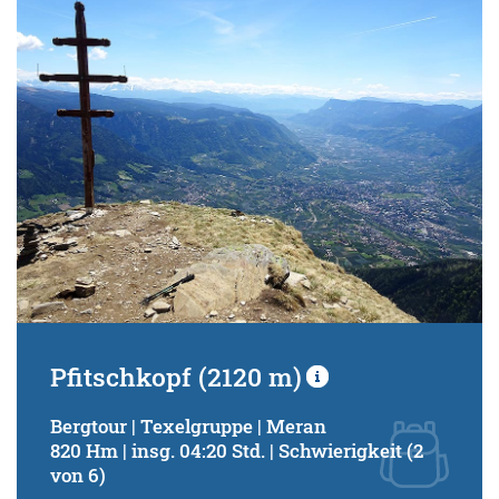
Schwierigkeitsgrad:
von
bis
Kondition (Tourdauer):
von
bis
Suchbegriff:
Pfitschkopf (2120 m)
Bergtour | Texelgruppe | Meran
820 Hm | insg. 04:20 Std. | Schwierigkeit (2
von 6)