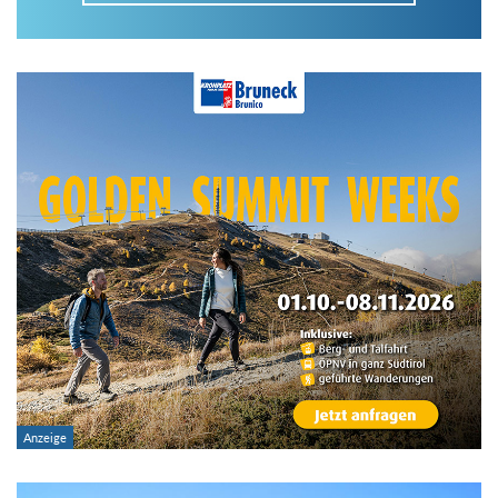
Im Tourenarchiv suchen
Land:
Region:
Gebirge:
Art der Tour: