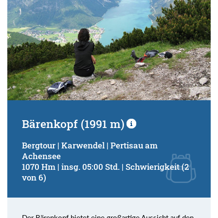
Bärenkopf (1991 m)
Bergtour | Karwendel | Pertisau am
Achensee
1070 Hm | insg. 05:00 Std. | Schwierigkeit (2
von 6)
Der Bärenkopf bietet eine großartige Aussicht auf den