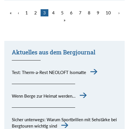
«
‹
1
2
3
4
5
6
7
8
9
10
›
»
Aktuelles aus dem Bergjournal
Test: Therm-a-Rest NEOLOFT Isomatte
Wenn Berge zur Heimat werden…
Sicher unterwegs: Warum Sportbrillen mit Sehstärke bei
Bergtouren wichtig sind