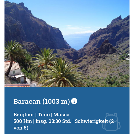
Schwierigkeitsgrad:
von
bis
Kondition (Tourdauer):
von
bis
Suchbegriff:
Baracan (1003 m)
Bergtour | Teno | Masca
500 Hm | insg. 03:30 Std. | Schwierigkeit (2
von 6)