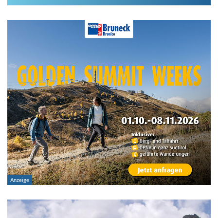
Im Hüttenarchiv suchen
Land:
Region:
Gebirge:
Hütten-Typ:
Übernachtung: