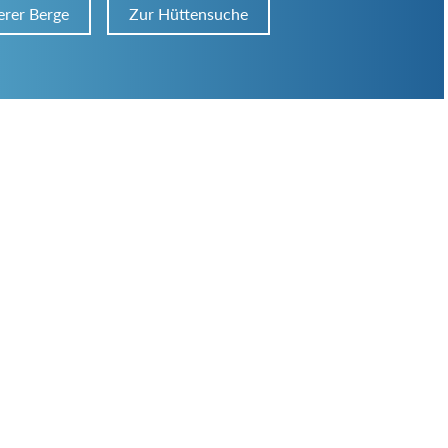
erer Berge
Zur Hüttensuche