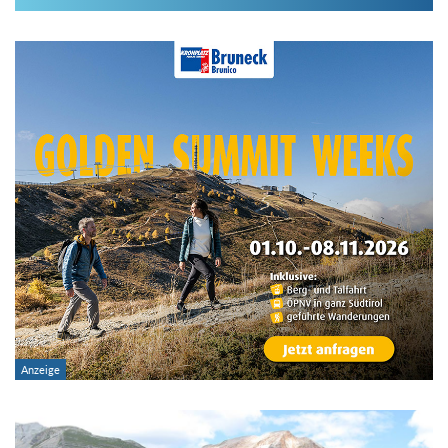
Im Hüttenarchiv suchen
Land:
Region:
Gebirge:
Hütten-Typ:
Übernachtung: