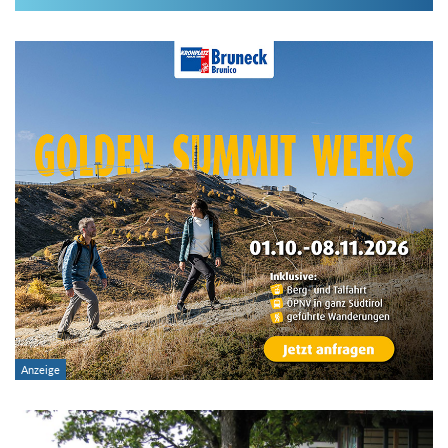
Im Hüttenarchiv suchen
Land:
Region:
Gebirge:
Hütten-Typ:
Übernachtung: