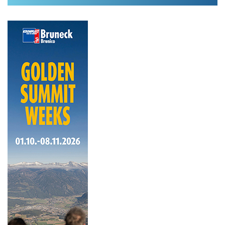
Im Hüttenarchiv suchen
Land:
Region:
Gebirge:
Hütten-Typ:
Übernachtung: