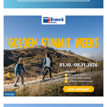
Im Tourenarchiv suchen
Land:
Region:
Gebirge:
Art der Tour: