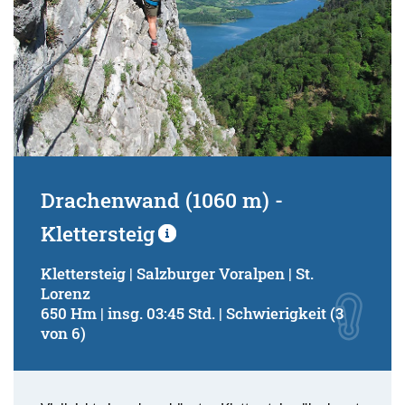
Drachenwand (1060 m) -
Klettersteig
Klettersteig | Salzburger Voralpen | St.
Lorenz
650 Hm | insg. 03:45 Std. | Schwierigkeit (3
von 6)