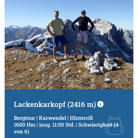
Schwierigkeitsgrad:
von
bis
Kondition (Tourdauer):
von
bis
Suchbegriff:
Lackenkarkopf (2416 m)
Bergtour | Karwendel | HInterriß
1600 Hm | insg. 11:00 Std. | Schwierigkeit (4
von 6)