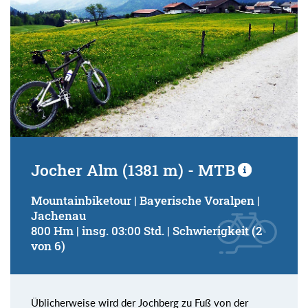
Jocher Alm (1381 m) - MTB
Mountainbiketour | Bayerische Voralpen |
Jachenau
800 Hm | insg. 03:00 Std. | Schwierigkeit (2
von 6)
Üblicherweise wird der Jochberg zu Fuß von der