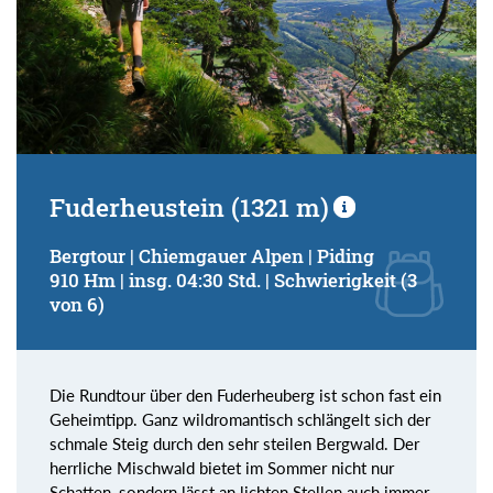
Fuderheustein (1321 m)
Bergtour | Chiemgauer Alpen | Piding
910 Hm | insg. 04:30 Std. | Schwierigkeit (3
von 6)
Die Rundtour über den Fuderheuberg ist schon fast ein
Geheimtipp. Ganz wildromantisch schlängelt sich der
schmale Steig durch den sehr steilen Bergwald. Der
herrliche Mischwald bietet im Sommer nicht nur
Schatten, sondern lässt an lichten Stellen auch immer