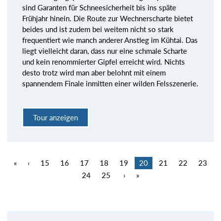
sind Garanten für Schneesicherheit bis ins späte
Frühjahr hinein. Die Route zur Wechnerscharte bietet
beides und ist zudem bei weitem nicht so stark
frequentiert wie manch anderer Anstieg im Kühtai. Das
liegt vielleicht daran, dass nur eine schmale Scharte
und kein renommierter Gipfel erreicht wird. Nichts
desto trotz wird man aber belohnt mit einem
spannendem Finale inmitten einer wilden Felsszenerie.
Tour anzeigen
«
‹
15
16
17
18
19
20
21
22
23
24
25
›
»