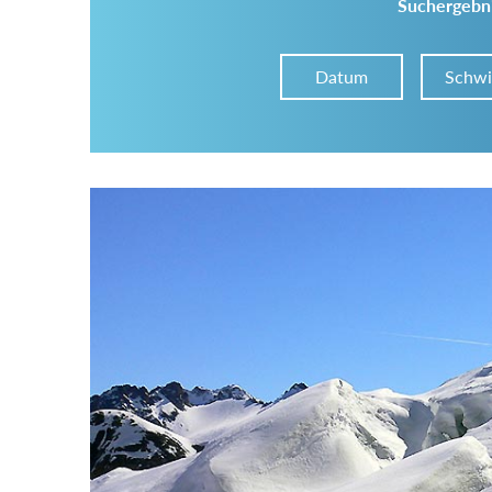
Suchergebni
Datum
Schwi
Im Tourenarchiv suchen
Land:
Region:
Gebirge: