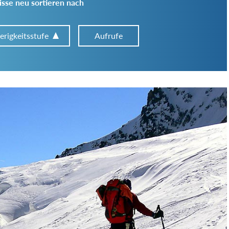
sse neu sortieren nach
erigkeitsstufe
Aufrufe
Art der Tour:
Schwierigkeitsgrad:
von
bis
Kondition (Tourdauer):