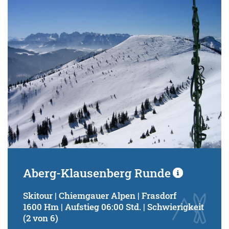
Schwierigkeitsgrad:
von
bis
Kondition (Tourdauer):
von
bis
Suchbegriff:
Aberg-Klausenberg Runde
Skitour | Chiemgauer Alpen | Frasdorf
1600 Hm | Aufstieg 06:00 Std. | Schwierigkeit
(2 von 6)