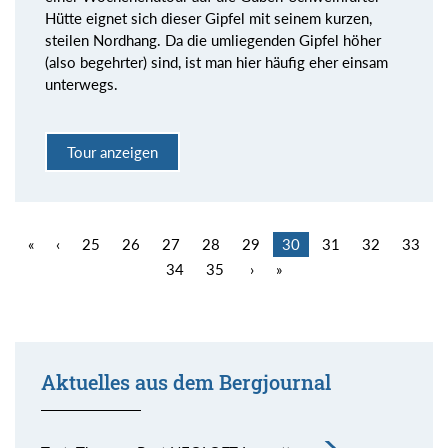
Hütte eignet sich dieser Gipfel mit seinem kurzen,
steilen Nordhang. Da die umliegenden Gipfel höher
(also begehrter) sind, ist man hier häufig eher einsam
unterwegs.
Tour anzeigen
«
‹
25
26
27
28
29
30
31
32
33
34
35
›
»
Aktuelles aus dem Bergjournal