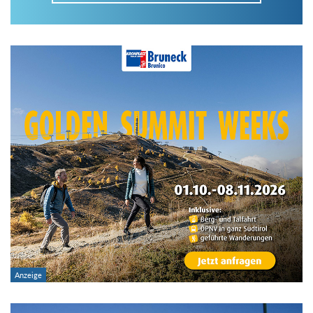
Im Tourenarchiv suchen
Land:
Region:
Gebirge:
Art der Tour: