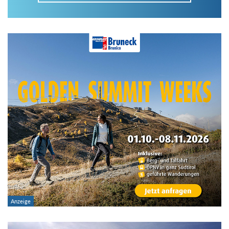
Im Tourenarchiv suchen
Land:
Region:
Gebirge:
Art der Tour: