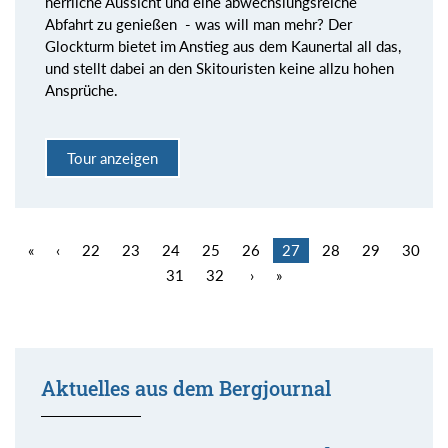
herrliche Aussicht und eine abwechslungsreiche
Abfahrt zu genießen - was will man mehr? Der
Glockturm bietet im Anstieg aus dem Kaunertal all das,
und stellt dabei an den Skitouristen keine allzu hohen
Ansprüche.
Tour anzeigen
«
‹
22
23
24
25
26
27
28
29
30
31
32
›
»
Aktuelles aus dem Bergjournal