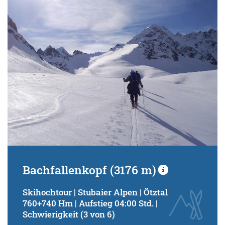
Schwierigkeitsgrad:
von
bis
Kondition (Tourdauer):
von
bis
Suchbegriff:
Bachfallenkopf (3176 m)
Skihochtour | Stubaier Alpen | Ötztal
760+740 Hm | Aufstieg 04:00 Std. |
Schwierigkeit (3 von 6)