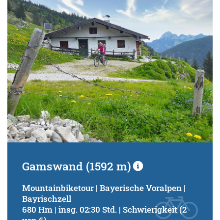
Schwierigkeitsgrad:
von
bis
Kondition (Tourdauer):
von
bis
Suchbegriff:
Gamswand (1592 m)
Mountainbiketour | Bayerische Voralpen |
Bayrischzell
680 Hm | insg. 02:30 Std. | Schwierigkeit (2