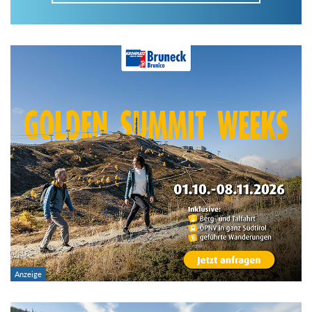
Im Tourenarchiv suchen
Land:
Region:
Gebirge:
Art der Tour: