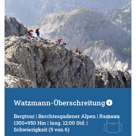
Schwierigkeitsgrad:
von
bis
Kondition (Tourdauer):
von
bis
Suchbegriff:
Watzmann-Überschreitung
Bergtour | Berchtesgadener Alpen | Ramsau
1300+950 Hm | insg. 12:00 Std. |
Schwierigkeit (5 von 6)