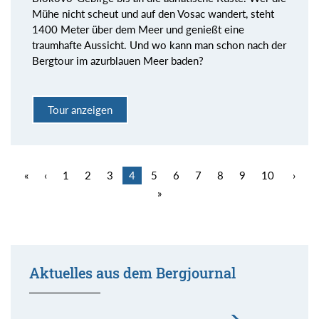
Mühe nicht scheut und auf den Vosac wandert, steht
1400 Meter über dem Meer und genießt eine
traumhafte Aussicht. Und wo kann man schon nach der
Bergtour im azurblauen Meer baden?
Tour anzeigen
«
‹
1
2
3
4
5
6
7
8
9
10
›
»
Aktuelles aus dem Bergjournal