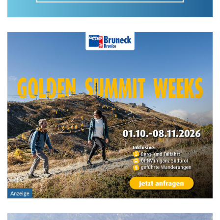
Im Tourenarchiv suchen
Land:
Region:
Gebirge:
Art der Tour: